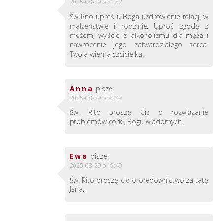
2025-08-29 o 21:52
Św Rito uproś u Boga uzdrowienie relacji w
małżeństwie i rodzinie. Uproś zgodę z
mężem, wyjście z alkoholizmu dla męża i
nawrócenie jego zatwardziałego serca.
Twoja wierna czcicielka.
Anna
pisze:
2025-08-29 o 20:49
Św. Rito proszę Cię o rozwiązanie
problemów córki, Bogu wiadomych.
Ewa
pisze:
2025-08-29 o 19:49
Św. Rito proszę cię o oredownictwo za tatę
Jana.