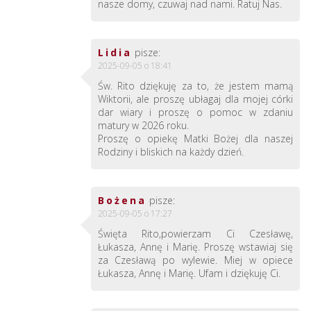
nasze domy, czuwaj nad nami. Ratuj Nas.
Lidia
pisze:
2025-09-05 o 18:41
Św. Rito dziękuję za to, że jestem mamą
Wiktorii, ale proszę ubłagaj dla mojej córki
dar wiary i proszę o pomoc w zdaniu
matury w 2026 roku.
Proszę o opiekę Matki Bożej dla naszej
Rodziny i bliskich na każdy dzień.
Bożena
pisze:
2025-09-05 o 17:27
Święta Rito,powierzam Ci Czesławę,
Łukasza, Annę i Marię. Proszę wstawiaj się
za Czesławą po wylewie. Miej w opiece
Łukasza, Annę i Marię. Ufam i dziękuję Ci.