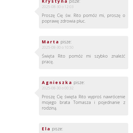
Krystyna
pisze:
2025-08-30 o 12:03
Proszę Cię św. Rito pomóż mi, proszę o
poprawę zdrowia płuc.
Marta
pisze:
2025-08-30 o 10:50
Święta Rito pomóż mi szybko znaleźć
pracę.
Agnieszka
pisze:
2025-08-30 o 00:32
Proszę Cię święta Rito wyproś nawrócenie
mojego brata Tomasza i pojednanie z
rodziną.
Ela
pisze: