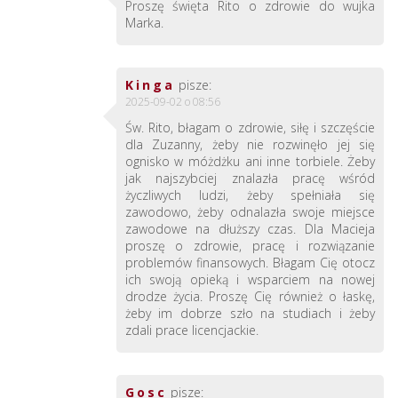
Proszę święta Rito o zdrowie do wujka
Marka.
Kinga
pisze:
2025-09-02 o 08:56
Św. Rito, błagam o zdrowie, siłę i szczęście
dla Zuzanny, żeby nie rozwinęło jej się
ognisko w móżdżku ani inne torbiele. Żeby
jak najszybciej znalazła pracę wśród
życzliwych ludzi, żeby spełniała się
zawodowo, żeby odnalazła swoje miejsce
zawodowe na dłuższy czas. Dla Macieja
proszę o zdrowie, pracę i rozwiązanie
problemów finansowych. Błagam Cię otocz
ich swoją opieką i wsparciem na nowej
drodze życia. Proszę Cię również o łaskę,
żeby im dobrze szło na studiach i żeby
zdali prace licencjackie.
Gosc
pisze: