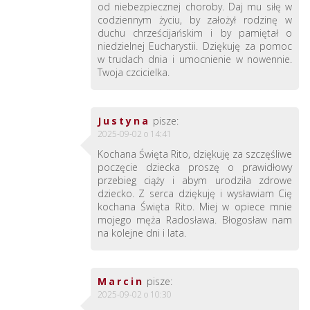
od niebezpiecznej choroby. Daj mu siłę w
codziennym życiu, by założył rodzinę w
duchu chrześcijańskim i by pamiętał o
niedzielnej Eucharystii. Dziękuję za pomoc
w trudach dnia i umocnienie w nowennie.
Twoja czcicielka.
Justyna
pisze:
2025-09-02 o 14:41
Kochana Święta Rito, dziękuję za szczęśliwe
poczęcie dziecka proszę o prawidłowy
przebieg ciąży i abym urodziła zdrowe
dziecko. Z serca dziękuję i wysławiam Cię
kochana Święta Rito. Miej w opiece mnie
mojego męża Radosława. Błogosław nam
na kolejne dni i lata.
Marcin
pisze:
2025-09-02 o 10:30