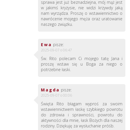
sprawa jest już beznadziejna, mój mąż jest
w jakimś kryzysie, nie widzi krzywdy jaką
nam wyrządza. Proszę o wstawiennictwo o
nawrócenie mojego męża oraz uratowanie
naszego związku.
Ewa
pisze:
2025-09-07 o 06:47
Św. Rito polecam Ci mojego tatę Jana i
proszę wstaw się u Boga za niego o
potrzebne łaski.
Magda
pisze:
2025-09-07 o 00:06
Święta Rito błagam wyproś za swoim
wstawiennictwem łaskę szybkiego powrotu
do zdrowia i sprawności, powrotu do
aktywności dla mnie, łask Bożych dla naszej
rodziny. Dziękuję za wysłuchanie próśb.