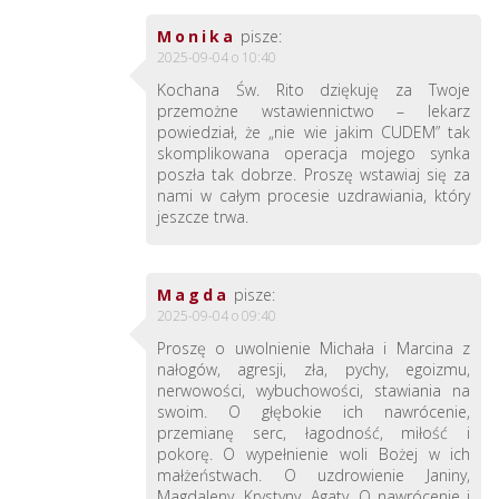
Monika
pisze:
2025-09-04 o 10:40
Kochana Św. Rito dziękuję za Twoje
przemożne wstawiennictwo – lekarz
powiedział, że „nie wie jakim CUDEM” tak
skomplikowana operacja mojego synka
poszła tak dobrze. Proszę wstawiaj się za
nami w całym procesie uzdrawiania, który
jeszcze trwa.
Magda
pisze:
2025-09-04 o 09:40
Proszę o uwolnienie Michała i Marcina z
nałogów, agresji, zła, pychy, egoizmu,
nerwowości, wybuchowości, stawiania na
swoim. O głębokie ich nawrócenie,
przemianę serc, łagodność, miłość i
pokorę. O wypełnienie woli Bożej w ich
małżeństwach. O uzdrowienie Janiny,
Magdaleny, Krystyny, Agaty. O nawrócenie i