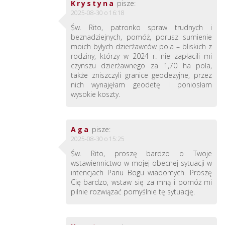
Krystyna
pisze:
2025-08-30 o 16:18
Św. Rito, patronko spraw trudnych i
beznadziejnych, pomóż, porusz sumienie
moich byłych dzierżawców pola – bliskich z
rodziny, którzy w 2024 r. nie zapłacili mi
czynszu dzierżawnego za 1,70 ha pola,
także zniszczyli granice geodezyjne, przez
nich wynajęłam geodetę i poniosłam
wysokie koszty.
Aga
pisze:
2025-08-30 o 15:25
Św. Rito, proszę bardzo o Twoje
wstawiennictwo w mojej obecnej sytuacji w
intencjach Panu Bogu wiadomych. Proszę
Cię bardzo, wstaw się za mną i pomóż mi
pilnie rozwiązać pomyślnie tę sytuację.