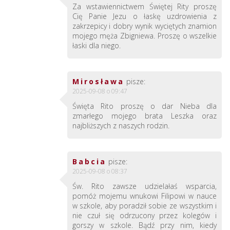
Za wstawiennictwem Świętej Rity proszę
Cię Panie Jezu o łaskę uzdrowienia z
zakrzepicy i dobry wynik wyciętych znamion
mojego męża Zbigniewa. Proszę o wszelkie
łaski dla niego.
Mirosława
pisze:
2025-09-08 o 09:47
Święta Rito proszę o dar Nieba dla
zmarłego mojego brata Leszka oraz
najbliższych z naszych rodzin.
Babcia
pisze:
2025-09-08 o 08:37
Św. Rito zawsze udzielałaś wsparcia,
pomóż mojemu wnukowi Filipowi w nauce
w szkole, aby poradził sobie ze wszystkim i
nie czuł się odrzucony przez kolegów i
gorszy w szkole. Bądź przy nim, kiedy