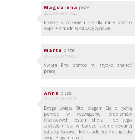
Magdalena
pisze:
2025-09-03 o 14:25
Proszę o zdrowie i siłę dla mnie oraz o
wyjście z trudniej sytuacji życiowej.
Marta
pisze:
2025-09-03 o 09:25
Święta Rito pomóż mi szybko znaleźć
pracę.
Anna
pisze:
2025-09-03 o 09:20
Droga Święta Rito, błagam Cię o rychłą
pomoc w rozwiązaniu problemów
finansowych. Jestem chora i do tego
znalazłam się w bardzo skomplikowanej
sytuacji życiowej, która odbiera mi chęć do
życia. Błagam o cud.