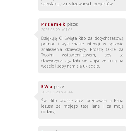
satysfakcję z realizowanych projektów.
Przemek
pisze:
2025-08-29 o 01:05
Dziękuję Ci Święta Rito za dotychczasową
pomoc i wysłuchanie intencji w sprawie
znalezienia dziewczyny. Proszę także za
Twoim wstawiennictwem, aby ta
dziewczyna zgodziła sie pójść ze mną na
wesele i żeby nam się układało.
EWa
pisze:
2025-08-28 o 20:44
Św. Rito proszę abyś orędowała u Pana
Jezusa za mojego tatę Jana i za moją
rodziną.