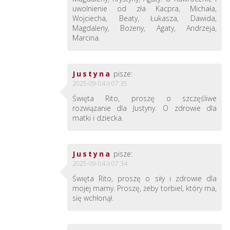
uwolnienie od zła Kacpra, Michała,
Wojciecha, Beaty, Łukasza, Dawida,
Magdaleny, Bożeny, Agaty, Andrzeja,
Marcina.
Justyna
pisze:
2025-09-04 o 07:35
Święta Rito, proszę o szczęśliwe
rozwiązanie dla Justyny. O zdrowie dla
matki i dziecka.
Justyna
pisze:
2025-09-04 o 07:34
Święta Rito, proszę o siły i zdrowie dla
mojej mamy. Proszę, żeby torbiel, który ma,
się wchłonął.