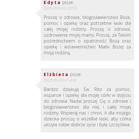
Edyta
pisze:
2025-09-03 o 22:52
Proszę o zdrowie, błogosławieństwo Boże,
pomoc i opiekę oraz potrzebne łaski dla
całej mojej rodziny. Proszę o zdrowie,
uzdrowienie mojej mamy. Proszę, za Twoim
pośrednictwem o opatrzność Bożą oraz
opiekę i wstawiennictwo Matki Bożej za
moją rodziną.
Elżbieta
pisze:
2025-09-03 o 14:41
Bardzo dziękuję Św. Rito za pomoc,
wsparcie i opiekę dla mojej córki w dojściu
do zdrowia. Nadal proszę Cię o zdrowie i
błogosławieństwo dla niej i całej mojej
rodziny. Wspieraj nas i chroń. A dla mojego
dziecka proszę o wszelkie łaski, aby córka
ułożyła sobie dobrze życie i była szczęśliwa.