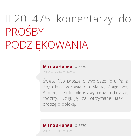
20 475 komentarzy do
PROŚBY I
PODZIĘKOWANIA
Mirosława
pisze:
2025-09-08 o 09:58
Święta Rito proszę o wyproszenie u Pana
Boga łaski zdrowia dla Marka, Zbigniewa,
Andrzeja, Zofii, Mirosławy oraz najbliższej
rodziny. Dziękuję za otrzymane łaski i
proszę o opiekę.
Mirosława
pisze:
2025-09-08 o 09:52