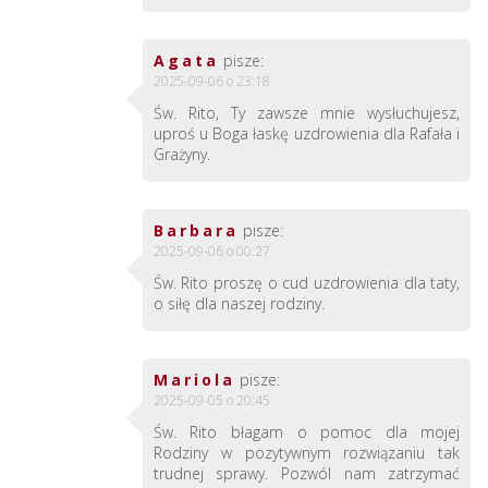
Agata
pisze:
2025-09-06 o 23:18
Św. Rito, Ty zawsze mnie wysłuchujesz,
uproś u Boga łaskę uzdrowienia dla Rafała i
Grażyny.
Barbara
pisze:
2025-09-06 o 00:27
Św. Rito proszę o cud uzdrowienia dla taty,
o siłę dla naszej rodziny.
Mariola
pisze:
2025-09-05 o 20:45
Św. Rito błagam o pomoc dla mojej
Rodziny w pozytywnym rozwiązaniu tak
trudnej sprawy. Pozwól nam zatrzymać