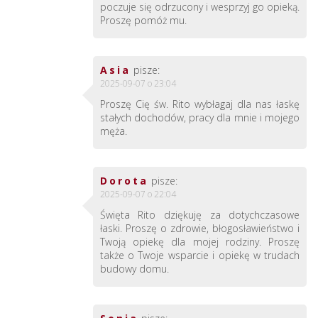
poczuje się odrzucony i wesprzyj go opieką.
Proszę pomóż mu.
Asia
pisze:
2025-09-07 o 23:04
Proszę Cię św. Rito wybłagaj dla nas łaskę
stałych dochodów, pracy dla mnie i mojego
męża.
Dorota
pisze:
2025-09-07 o 22:04
Święta Rito dziękuję za dotychczasowe
łaski. Proszę o zdrowie, błogosławieństwo i
Twoją opiekę dla mojej rodziny. Proszę
także o Twoje wsparcie i opiekę w trudach
budowy domu.