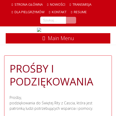
STRONA GŁÓWNA
NOWOŚCI
TRANSMISJA
DLA PIELGRZYMÓW
KONTAKT
RESUME
Main Menu
PROŚBY I
PODZIĘKOWANIA
Prośby,
podziękowania do Świętej Rity z Cascia, która jest
patronką ludzi potrzebujących wsparcia i pomocy.