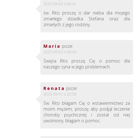
2025-09-02 o 08:41
św. Rito proszę o dar nieba dla mojego
zmarłego dziadka Stefana oraz dla
zmarłych z jego rodziny.
Maria
pisze:
2025-09-02 o 08:06
Święta Rito proszę Cię o pomoc dla
naszego syna w Jego problemach.
Renata
pisze:
2025-09-01 o 20:58
Św. Rito błagam Cię o wstawiennictwo za
moim mężem, proszę aby podjął leczenie
choroby psychicznej i został od niej
uwolniony, błagam o pomoc.