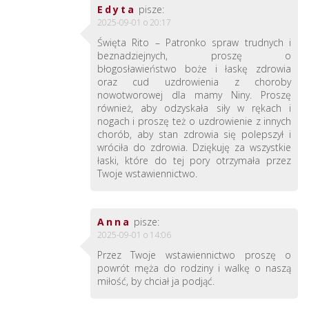
Edyta
pisze:
2025-09-01 o 20:17
Święta Rito – Patronko spraw trudnych i
beznadziejnych, proszę o
błogosławieństwo boże i łaskę zdrowia
oraz cud uzdrowienia z choroby
nowotworowej dla mamy Niny. Proszę
również, aby odzyskała siły w rękach i
nogach i proszę też o uzdrowienie z innych
chorób, aby stan zdrowia się polepszył i
wróciła do zdrowia. Dziękuję za wszystkie
łaski, które do tej pory otrzymała przez
Twoje wstawiennictwo.
Anna
pisze:
2025-09-01 o 14:06
Przez Twoje wstawiennictwo proszę o
powrót męża do rodziny i walkę o naszą
miłość, by chciał ja podjąć.