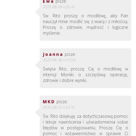
Ewa
pisze:
2025-08-28 o 20:41
Św. Rito proszę o modlitwę, aby Pan
nauczył mnie modlić się z wiarą i z miłością.
Proszę o zdrowie, mądrość i logiczne
myślenie.
Joanna
pisze:
2025-08-28 o 07:04
Święta Rito, proszę Cię o modlitwę w
intencji Moniki o szczęśliwą operację,
zdrowie i dobre wyniki.
MKD
pisze:
2025-08-27 o 23:31
Św. Rito dziękuję za dotychczasową pomoc
i lekcje nawrócenia i uświadomienia sobie
błędów w postępowaniu. Proszę Cię o
pomoc i wstawiennictwo w sprawie Ci