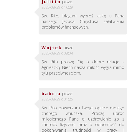
Julitta
pisze:
2025-08-29 o 16:29
Św. Rito, błagam wyproś łaskę u Pana
naszego Jezusa Chrystusa załatwienia
problemów finansowych.
Wojtek
pisze:
2025-08-29 o 08:04
Św. Rito proszę Cię o dobre relacje z
Agnieszką. Niech nasza miłość wygra mimo
tylu przeciwnościom.
babcia
pisze:
2025-08-29 o 01:25
Sw. Rito powierzam Twojej opiece mojego
chorego wnuczka. Proszę uproś
miłosiernego Pana o uzdrowienie go z
choroby fizycznej oraz o odporność do
pokonywania trudności w pracy i