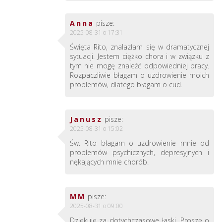
Anna
pisze:
2025-08-31 o 17:31
Święta Rito, znalazłam się w dramatycznej
sytuacji. Jestem ciężko chora i w związku z
tym nie mogę znaleźć odpowiedniej pracy.
Rozpaczliwie błagam o uzdrowienie moich
problemów, dlatego błagam o cud.
Janusz
pisze:
2025-08-31 o 15:02
Św. Rito błagam o uzdrowienie mnie od
problemów psychicznych, depresyjnych i
nękających mnie chorób.
MM
pisze:
2025-08-31 o 09:00
Dziękuję za dotychczasowe łaski. Proszę o