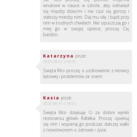
wnukowi w nauce w szkole, aby odnalazł
się między dziećmi i nie czuł się gorszy i
słabszy miedzy nimi. Daj mu siłę i bądź przy
nim w trudnych chwilach. Nie opuszczaj go i
miej go w swojej opiece, proszę Cię
bardzo.
Katarzyna
pisze:
2025-08-31 o 18:55
Święta Rito proszę o uzdrowienie z nerwicy
lękowej i problemów ze snem.
Kasia
pisze:
2025-08-31 o 18:53
Święta Rito dziękuję Ci za dobre wyniki
rezonansu główki Rafałka. Proszę opiekuj
się nim i wspieraj go podczas dalszej walki
z nowotworem o zdrowie i życie.