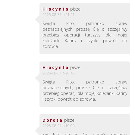
Hiacynta
pisze:
2025-08-31 o 21:21
Święta Rito, patronko spraw
beznadziejnych, proszę Cię o szczęśliwy
przebieg operacji tarczycy dla mojej
koleżanki Kariny i szybki powrót do
zdrowia.
Hiacynta
pisze:
2025-08-31 o 20:45
Święta Rito, patronko spraw
beznadziejnych, proszę Cię o szczęśliwy
przebieg operacji dla mojej koleżanki Kariny
i szybki powrót do zdrowia.
Dorota
pisze:
2025-08-31 o 19:03
Sw. Rito proszę Cię pomóż mojemu