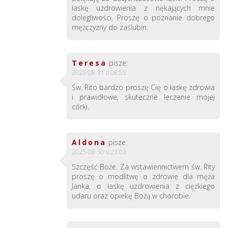
łaskę uzdrowienia z nękających mnie
dolegliwości. Proszę o poznanie dobrego
mężczyzny do zaślubin.
Teresa
pisze:
2025-08-31 o 08:55
Św. Rito bardzo proszę Cię o łaskę zdrowia
i prawidłowe, skuteczne leczenie mojej
córki.
Aldona
pisze:
2025-08-30 o 23:03
Szczęść Boże. Za wstawiennictwem św. Rity
proszę o modlitwę o zdrowie dla męża
Janka, o łaskę uzdrowienia z ciężkiego
udaru oraz opiekę Bożą w chorobie.