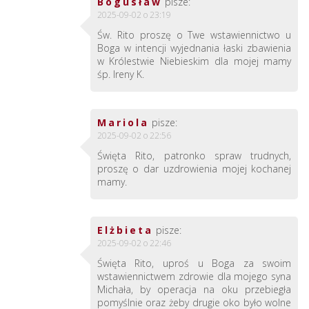
Bogusław
pisze:
2025-09-02 o 23:19
Św. Rito proszę o Twe wstawiennictwo u
Boga w intencji wyjednania łaski zbawienia
w Królestwie Niebieskim dla mojej mamy
śp. Ireny K.
Mariola
pisze:
2025-09-02 o 22:56
Święta Rito, patronko spraw trudnych,
proszę o dar uzdrowienia mojej kochanej
mamy.
Elżbieta
pisze:
2025-09-02 o 22:46
Święta Rito, uproś u Boga za swoim
wstawiennictwem zdrowie dla mojego syna
Michała, by operacja na oku przebiegła
pomyślnie oraz żeby drugie oko było wolne