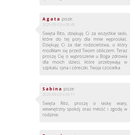
Agata
pisze:
2025-09-03 o 08:45
Święta Rito, dziękuję Ci za wszystkie łaski,
które do tej pory dla mnie wyprosiłaś.
Dziękuję Ci za dar rodzicielstwa, o który
modliłam się przed Twoim obliczem. Teraz
proszę Cię o wyproszenie u Boga zdrowia
dla moich dzieci, które przebywają w
szpitalu: syna i córeczki. Twoja czcicielka
Sabina
pisze:
2025-09-03 o 05:17
Święta Rito, proszę o łaskę wiary,
wewnętrzny spokój oraz miłość i zgodę w
rodzinie.