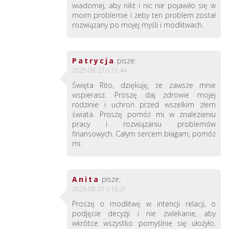
wiadomej, aby nikt i nic nie pojawiło się w
moim problemie i żeby ten problem został
rozwiązany po mojej myśli i modlitwach.
Patrycja
pisze:
2025-08-27 o 21:44
Święta Rito, dziękuję, że zawsze mnie
wspierasz. Proszę daj zdrowie mojej
rodzinie i uchroń przed wszelkim złem
świata. Proszę pomóż mi w znalezieniu
pracy i rozwiązaniu problemów
finansowych. Całym sercem błagam, pomóż
mi.
Anita
pisze:
2025-08-27 o 16:31
Proszę o modlitwę w intencji relacji, o
podjęcie decyzji i nie zwlekanie, aby
wkrótce wszystko pomyślnie się ułożyło.