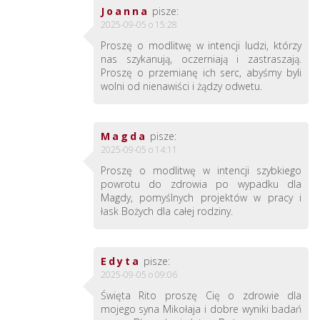
Joanna
pisze:
2025-09-05 o 15:28
Proszę o modlitwę w intencji ludzi, którzy
nas szykanują, oczerniają i zastraszają.
Proszę o przemianę ich serc, abyśmy byli
wolni od nienawiści i żądzy odwetu.
Magda
pisze:
2025-09-05 o 14:11
Proszę o modlitwę w intencji szybkiego
powrotu do zdrowia po wypadku dla
Magdy, pomyślnych projektów w pracy i
łask Bożych dla całej rodziny.
Edyta
pisze:
2025-09-05 o 09:06
Święta Rito proszę Cię o zdrowie dla
mojego syna Mikołaja i dobre wyniki badań