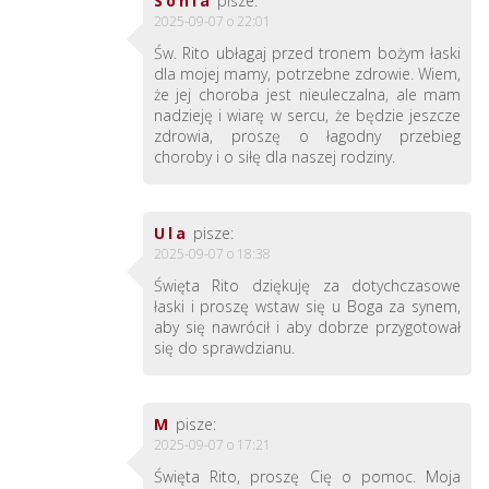
Sonia
pisze:
2025-09-07 o 22:01
Św. Rito ubłagaj przed tronem bożym łaski
dla mojej mamy, potrzebne zdrowie. Wiem,
że jej choroba jest nieuleczalna, ale mam
nadzieję i wiarę w sercu, że będzie jeszcze
zdrowia, proszę o łagodny przebieg
choroby i o siłę dla naszej rodziny.
Ula
pisze:
2025-09-07 o 18:38
Święta Rito dziękuję za dotychczasowe
łaski i proszę wstaw się u Boga za synem,
aby się nawrócił i aby dobrze przygotował
się do sprawdzianu.
M
pisze:
2025-09-07 o 17:21
Święta Rito, proszę Cię o pomoc. Moja